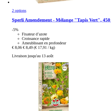
2 options
Sperli
Amendement -​ Mélange "Tapis Vert", 450
-5%
Fixateur d’azote
Croissance rapide
Ameublissant en profondeur
€ 8,06
€ 8,49
(€ 17,91 / kg)
Livraison jusqu'au 13 août