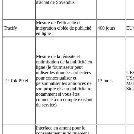
d'achat de Sovendus
Mesure de l'efficacité et
Tracify
intégration ciblée de publicité
400 jours
EU
en ligne
Mesure de la réussite et
optimisation de la publicité en
ligne (le fournisseur peut
utiliser les données collectées
UE/
pour contextualiser et
US
TikTok Pixel
13 mois
personnaliser les annonces de
Mala
son propre réseau publicitaire,
Sin
notamment si vous êtes
connecté à un compte existant
du service).
Interface en amont pour le
consentement juridiquement