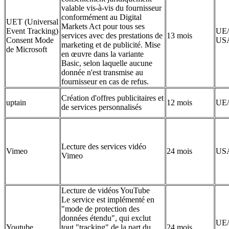
valable vis-à-vis du fournisseur
conformément au Digital
UET (Universal
Markets Act pour tous ses
Event Tracking)
UE/
services avec des prestations de
13 mois
Consent Mode
US
marketing et de publicité. Mise
de Microsoft
en œuvre dans la variante
Basic, selon laquelle aucune
donnée n'est transmise au
fournisseur en cas de refus.
Création d'offres publicitaires et
uptain
12 mois
UE
de services personnalisés
Lecture des services vidéo
Vimeo
24 mois
US
Vimeo
Lecture de vidéos YouTube
Le service est implémenté en
"mode de protection des
données étendu", qui exclut
UE/
Youtube
tout "tracking" de la part du
24 mois