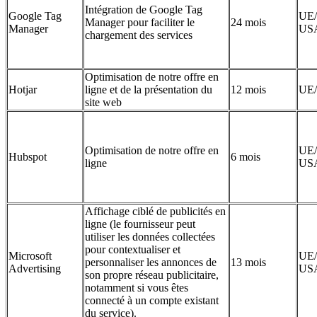
Intégration de Google Tag
Google Tag
UE/
Manager pour faciliter le
24 mois
Manager
US
chargement des services
Optimisation de notre offre en
Hotjar
ligne et de la présentation du
12 mois
UE
site web
Optimisation de notre offre en
UE/
Hubspot
6 mois
ligne
US
Affichage ciblé de publicités en
ligne (le fournisseur peut
utiliser les données collectées
pour contextualiser et
Microsoft
UE/
personnaliser les annonces de
13 mois
Advertising
US
son propre réseau publicitaire,
notamment si vous êtes
connecté à un compte existant
du service).