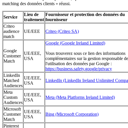
matching des données clients » réussi.
Lieu de
Fournisseur et protection des données du
Service
traitement
fournisseur
Criteo
audience
UE/EEE
Criteo (Criteo SA)
match
Google (Google Ireland Limited)
Google
UE/EEE,
Vous trouverez sous ce lien des informations
Customer
USA
complémentaires sur la gestion responsable d
Match
l'utilisation des données par Google :
https://business.safety.google/privacy
LinkedIn
UE/EEE,
Matched
LinkedIn (LinkedIn Ireland Unlimited Comp
USA
Audiences
Meta
UE/EEE,
Custom
Meta (Meta Platforms Ireland Limited)
USA
Audiences
Microsoft
UE/EEE,
Customer
Bing (Microsoft Corporation)
USA
Match
Pinterest