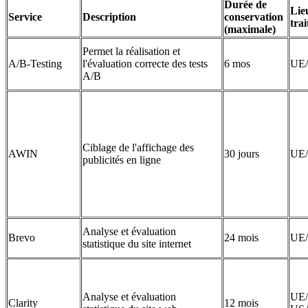
Durée de
Lie
Service
Description
conservation
tra
(maximale)
Permet la réalisation et
A/B-Testing
l'évaluation correcte des tests
6 mos
UE
A/B
Ciblage de l'affichage des
AWIN
30 jours
UE
publicités en ligne
Analyse et évaluation
Brevo
24 mois
UE
statistique du site internet
Analyse et évaluation
UE/
Clarity
12 mois