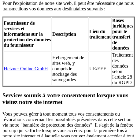
Pour l'exploitation de notre site web, il peut être nécessaire que nous
transmettions vos données aux destinataires suivants :
Bases
Fournisseur de
juridiques
services et
Lieu du
pour le
informations sur la
Description
traitement
transfert
protection des données
de
du fournisseur
données
Traitement
Hébergement de
des
sites web, y
données
Hetzner Online GmbH
compris le
UE/EEE
selon
stockage des
l'article 28
sauvegardes
du RGPD
Services soumis à votre consentement lorsque vous
visitez notre site internet
Vous pouvez gérer à tout moment tous vos consentements ou
révocations concernant les possibilités présentées dans cette section
via notre "bannière de protection des données". Il s'agit de la fenêtre
pop-up qui s'affiche lorsque vous accédez pour la première fois à
notre site internet et à laquelle vous pouvez également accéder à tout