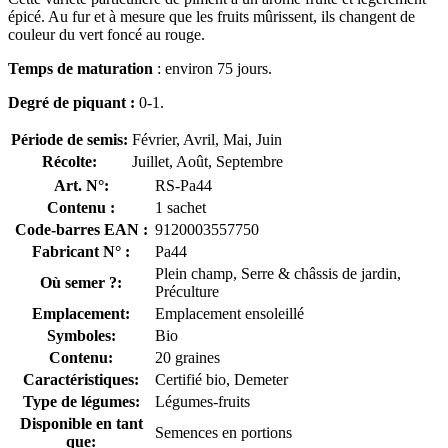
épicé. Au fur et à mesure que les fruits mûrissent, ils changent de
couleur du vert foncé au rouge.
Temps de maturation
: environ 75 jours.
Degré de piquant :
0-1.
Période de semis:
Février, Avril, Mai, Juin
Récolte:
Juillet, Août, Septembre
Art. N°:
RS-Pa44
Contenu :
1 sachet
Code-barres EAN :
9120003557750
Fabricant N° :
Pa44
Plein champ, Serre & châssis de jardin,
Où semer ?:
Préculture
Emplacement:
Emplacement ensoleillé
Symboles:
Bio
Contenu:
20 graines
Caractéristiques:
Certifié bio, Demeter
Type de légumes:
Légumes-fruits
Disponible en tant
Semences en portions
que: