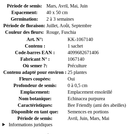
Période de semis:
Mars, Avril, Mai, Juin
Espacement:
40 x 50 cm
Germination:
2 à 3 semaines
Période de floraison:
Juillet, Août, Septembre
Couleur des fleurs:
Rouge, Fuschia
Art. N°:
KK-1067140
Contenu :
1 sachet
Code-barres EAN :
4099682671406
Fabricant N° :
1067140
Où semer ?:
Préculture
Contenu adapté pour environ :
25 plantes
Fleurs coupées:
Oui
Profondeur de semis:
0 à 0,5 cm
Emplacement:
Emplacement ensoleillé
Nom botanique:
Echinacea purpurea
Caractéristiques:
Bee Friendly (ami des abeilles)
Disponible en tant que:
Semences en portions
Période de semis:
Avril, Juin, Mars, Mai
Informations juridiques