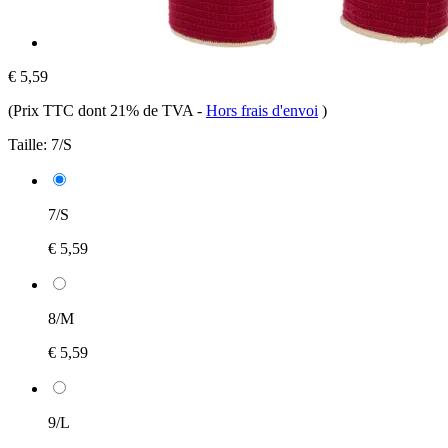
€ 5,59
(Prix TTC dont 21% de TVA
-
Hors frais d'envoi
)
Taille:
7/S
7/S
€ 5,59
8/M
€ 5,59
9/L