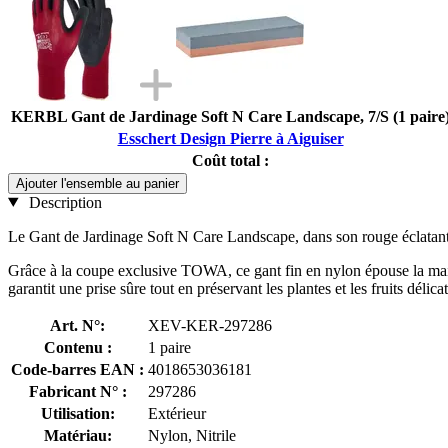
KERBL Gant de Jardinage Soft N Care Landscape, 7/S (1 paire
Esschert Design Pierre à Aiguiser
Coût total :
Ajouter l'ensemble au panier
Description
Le Gant de Jardinage Soft N Care Landscape, dans son rouge éclatant, e
Grâce à la coupe exclusive TOWA, ce gant fin en nylon épouse la main
garantit une prise sûre tout en préservant les plantes et les fruits délica
Art. N°:
XEV-KER-297286
Contenu :
1 paire
Code-barres EAN :
4018653036181
Fabricant N° :
297286
Utilisation:
Extérieur
Matériau:
Nylon, Nitrile