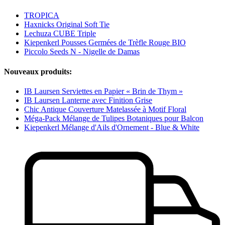
TROPICA
Haxnicks Original Soft Tie
Lechuza CUBE Triple
Kiepenkerl Pousses Germées de Trèfle Rouge BIO
Piccolo Seeds N - Nigelle de Damas
Nouveaux produits:
IB Laursen Serviettes en Papier « Brin de Thym »
IB Laursen Lanterne avec Finition Grise
Chic Antique Couverture Matelassée à Motif Floral
Méga-Pack Mélange de Tulipes Botaniques pour Balcon
Kiepenkerl Mélange d'Ails d'Ornement - Blue & White