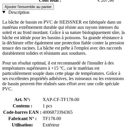
Coût total :
€ 207,98
Ajouter l'ensemble au panier
Description
La bâche de bassin en PVC de HEISSNER est fabriquée dans un
matériau extrêmement durable qui résiste aux rayons intenses du
soleil et au froid mordant. Grâce à sa nature biologiquement sûre, la
bâche est idéale pour les bassins à poissons. Sa grande résistance à
la déchirure offre également une protection fiable contre la pression
tenace des racines. La bâche est prête à l'emploi avec des raccords
durablement solides et résistants aux soudures.
Pour un résultat optimal, il est recommandé de l'installer à des
températures supérieures à +15 °C, car le matériau est
particulièrement souple dans cette plage de températures. Grâce à
ses excellentes propriétés adhésives, les ruisseaux ou les extensions
de bassin peuvent être réalisés sans effort avec une colle spéciale
PVC.
Art. N°:
XAP-CF-TF178-00
Contenu :
1 pcs
Code-barres EAN :
4006873394365
Fabricant N° :
TF178-00
Utilisation:
Extérieur