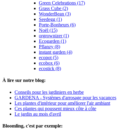
Green Celebrations (17)
Grass Cube (2)
WonderBean (3)
Seedegg (1)
Porte-Bonheurs (6)
Noël (15)
orgrownizer (1)
Ecogarden (1)
Pflanzy (8)
instant garden (4)
ecopot (5)
ecobox (6)
ecostick (8)
À lire sur notre blog:
Conseils pour les jardiniers en herbe
GARDENA - Systèmes d'arrosage pour les vacances
Les plantes d'intérieur pour améliorer l'air ambiant
Ces plantes qui poussent mieux côte à côte
Le jardin au mois d'avril
Bloomling, c'est par exemple: