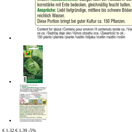
€ 1,32
€ 1,39
-5%