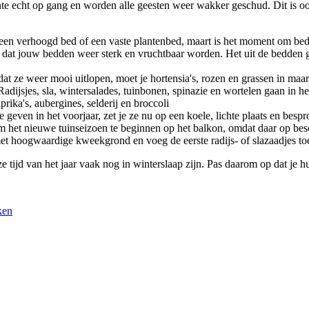
ente echt op gang en worden alle geesten weer wakker geschud. Dit is oo
een verhoogd bed of een vaste plantenbed, maart is het moment om bedd
or dat jouw bedden weer sterk en vruchtbaar worden. Het uit de bedden
at ze weer mooi uitlopen, moet je hortensia's, rozen en grassen in maart
Radijsjes, sla, wintersalades, tuinbonen, spinazie en wortelen gaan in
ika's, aubergines, selderij en broccoli
geven in het voorjaar, zet je ze nu op een koele, lichte plaats en bespr
 het nieuwe tuinseizoen te beginnen op het balkon, omdat daar op besc
 hoogwaardige kweekgrond en voeg de eerste radijs- of slazaadjes to
 tijd van het jaar vaak nog in winterslaap zijn. Pas daarom op dat je hun
ken