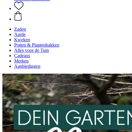
Zaden
Aarde
Kweken
Potten & Plantenbakken
Alles voor de Tuin
Cadeaus
Merken
Aanbiedingen