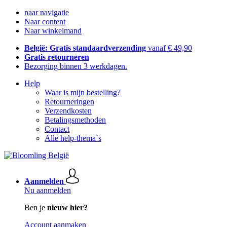
naar navigatie
Naar content
Naar winkelmand
België: Gratis standaardverzending
vanaf € 49,90
Gratis retourneren
Bezorging binnen 3 werkdagen.
Help
Waar is mijn bestelling?
Retourneringen
Verzendkosten
Betalingsmethoden
Contact
Alle help-thema`s
Aanmelden
Nu aanmelden
Ben je
nieuw hier?
Account aanmaken