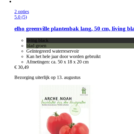
2 opties
5.0 (5)
elho
greenville plantenbak lang, 50 cm, living bl
living black
blad groen
Geïntegreerd waterreservoir
Kan het hele jaar door worden gebruikt
Afmetingen: ca. 50 x 18 x 20 cm
€ 30,49
Bezorging uiterlijk op 13. augustus