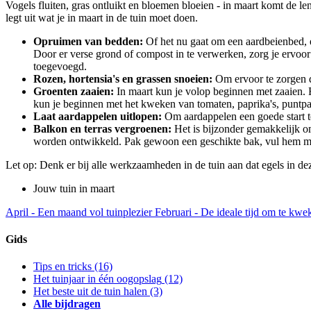
Vogels fluiten, gras ontluikt en bloemen bloeien - in maart komt de l
legt uit wat je in maart in de tuin moet doen.
Opruimen van bedden:
Of het nu gaat om een aardbeienbed, 
Door er verse grond of compost in te verwerken, zorg je ervo
toegevoegd.
Rozen, hortensia's en grassen snoeien:
Om ervoor te zorgen d
Groenten zaaien:
In maart kun je volop beginnen met zaaien. 
kun je beginnen met het kweken van tomaten, paprika's, puntpapr
Laat aardappelen uitlopen:
Om aardappelen een goede start te 
Balkon en terras vergroenen:
Het is bijzonder gemakkelijk om
worden ontwikkeld. Pak gewoon een geschikte bak, vul hem met
Let op: Denk er bij alle werkzaamheden in de tuin aan dat egels in deze
Jouw tuin in maart
April - Een maand vol tuinplezier
Februari - De ideale tijd om te kwe
Gids
Tips en tricks
(16)
Het tuinjaar in één oogopslag
(12)
Het beste uit de tuin halen
(3)
Alle bijdragen