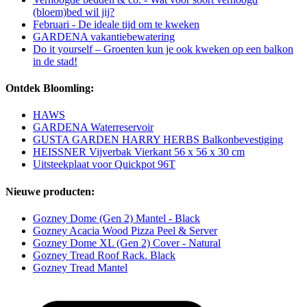
(bloem)bed wil jij?
Februari - De ideale tijd om te kweken
GARDENA vakantiebewatering
Do it yourself – Groenten kun je ook kweken op een balkon
in de stad!
Ontdek Bloomling:
HAWS
GARDENA Waterreservoir
GUSTA GARDEN HARRY HERBS Balkonbevestiging
HEISSNER Vijverbak Vierkant 56 x 56 x 30 cm
Uitsteekplaat voor Quickpot 96T
Nieuwe producten:
Gozney Dome (Gen 2) Mantel - Black
Gozney Acacia Wood Pizza Peel & Server
Gozney Dome XL (Gen 2) Cover - Natural
Gozney Tread Roof Rack. Black
Gozney Tread Mantel