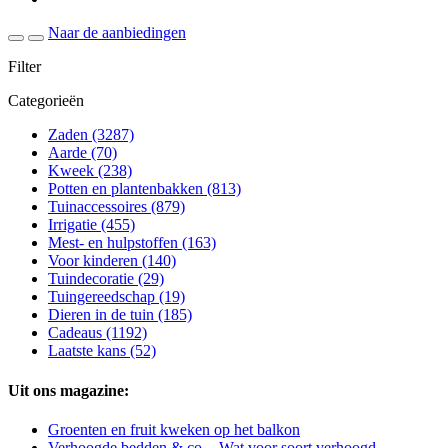
Naar de aanbiedingen
Filter
Categorieën
Zaden
(3287)
Aarde
(70)
Kweek
(238)
Potten en plantenbakken
(813)
Tuinaccessoires
(879)
Irrigatie
(455)
Mest- en hulpstoffen
(163)
Voor kinderen
(140)
Tuindecoratie
(29)
Tuingereedschap
(19)
Dieren in de tuin
(185)
Cadeaus
(1192)
Laatste kans
(52)
Uit ons magazine:
Groenten en fruit kweken op het balkon
Verhoogde bedden & co. - Wat voor soort verhoogd