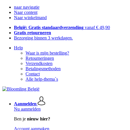
naar navigatie
Naar content
Naar winkelmand
België: Gratis standaardverzending
vanaf € 49,90
Gratis retourneren
Bezorging binnen 3 werkdagen.
Help
Waar is mijn bestelling?
Retourneringen
Verzendkosten
Betalingsmethoden
Contact
Alle help-thema`s
Aanmelden
Nu aanmelden
Ben je
nieuw hier?
Account aanmaken