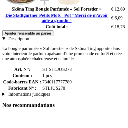
Sköna Ting Bougie Parfumée « Sol Forestier »
€ 12,69
Die Stadtgärtner Petits Mots - Pot "Merci de m’avoir
€ 6,09
aidé à grandir"
Coût total :
€ 18,78
Ajouter l'ensemble au panier
Description
La bougie parfumée « Sol forestier » de Sköna Ting apporte dans
votre intérieur le parfum apaisant d’une promenade en forêt et crée
une atmosphère chaleureuse et naturelle.
Art. N°:
ST-STLJUS278
Contenu :
1 pcs
Code-barres EAN :
7340117777789
Fabricant N° :
STLJUS278
Informations juridiques
Nos recommandations