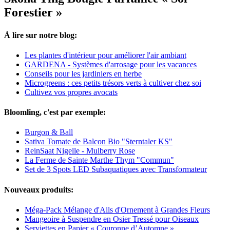
Forestier »
À lire sur notre blog:
Les plantes d'intérieur pour améliorer l'air ambiant
GARDENA - Systèmes d'arrosage pour les vacances
Conseils pour les jardiniers en herbe
Microgreens : ces petits trésors verts à cultiver chez soi
Cultivez vos propres avocats
Bloomling, c'est par exemple:
Burgon & Ball
Sativa Tomate de Balcon Bio "Sterntaler KS"
ReinSaat Nigelle - Mulberry Rose
La Ferme de Sainte Marthe Thym "Commun"
Set de 3 Spots LED Subaquatiques avec Transformateur
Nouveaux produits:
Méga-Pack Mélange d'Ails d'Ornement à Grandes Fleurs
Mangeoire à Suspendre en Osier Tressé pour Oiseaux
Serviettes en Papier « Couronne d’Automne »