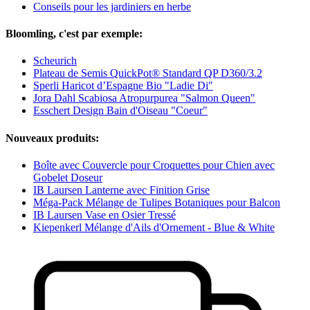
Conseils pour les jardiniers en herbe
Bloomling, c'est par exemple:
Scheurich
Plateau de Semis QuickPot® Standard QP D360/3.2
Sperli Haricot d’Espagne Bio "Ladie Di"
Jora Dahl Scabiosa Atropurpurea "Salmon Queen"
Esschert Design Bain d'Oiseau "Coeur"
Nouveaux produits:
Boîte avec Couvercle pour Croquettes pour Chien avec
Gobelet Doseur
IB Laursen Lanterne avec Finition Grise
Méga-Pack Mélange de Tulipes Botaniques pour Balcon
IB Laursen Vase en Osier Tressé
Kiepenkerl Mélange d'Ails d'Ornement - Blue & White