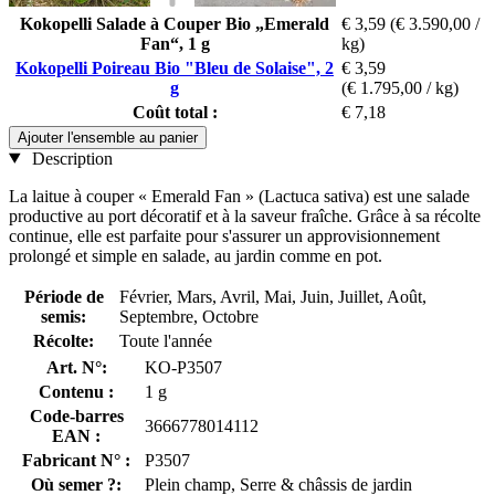
Kokopelli Salade à Couper Bio „Emerald
€ 3,59
(€ 3.590,00 /
Fan“, 1 g
kg)
Kokopelli Poireau Bio "Bleu de Solaise", 2
€ 3,59
g
(€ 1.795,00 / kg)
Coût total :
€ 7,18
Ajouter l'ensemble au panier
Description
La laitue à couper « Emerald Fan » (Lactuca sativa) est une salade
productive au port décoratif et à la saveur fraîche. Grâce à sa récolte
continue, elle est parfaite pour s'assurer un approvisionnement
prolongé et simple en salade, au jardin comme en pot.
Période de
Février, Mars, Avril, Mai, Juin, Juillet, Août,
semis:
Septembre, Octobre
Récolte:
Toute l'année
Art. N°:
KO-P3507
Contenu :
1 g
Code-barres
3666778014112
EAN :
Fabricant N° :
P3507
Où semer ?:
Plein champ, Serre & châssis de jardin