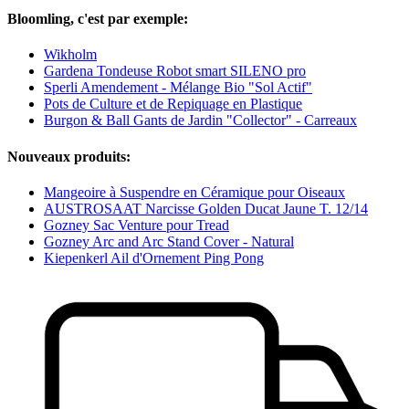
Bloomling, c'est par exemple:
Wikholm
Gardena Tondeuse Robot smart SILENO pro
Sperli Amendement - Mélange Bio "Sol Actif"
Pots de Culture et de Repiquage en Plastique
Burgon & Ball Gants de Jardin "Collector" - Carreaux
Nouveaux produits:
Mangeoire à Suspendre en Céramique pour Oiseaux
AUSTROSAAT Narcisse Golden Ducat Jaune T. 12/14
Gozney Sac Venture pour Tread
Gozney Arc and Arc Stand Cover - Natural
Kiepenkerl Ail d'Ornement Ping Pong