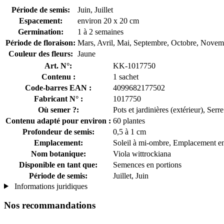
Période de semis:
Juin, Juillet
Espacement:
environ 20 x 20 cm
Germination:
1 à 2 semaines
Période de floraison:
Mars, Avril, Mai, Septembre, Octobre, Novem
Couleur des fleurs:
Jaune
Art. N°:
KK-1017750
Contenu :
1 sachet
Code-barres EAN :
4099682177502
Fabricant N° :
1017750
Où semer ?:
Pots et jardinières (extérieur), Serr
Contenu adapté pour environ :
60 plantes
Profondeur de semis:
0,5 à 1 cm
Emplacement:
Soleil à mi-ombre, Emplacement en
Nom botanique:
Viola wittrockiana
Disponible en tant que:
Semences en portions
Période de semis:
Juillet, Juin
Informations juridiques
Nos recommandations