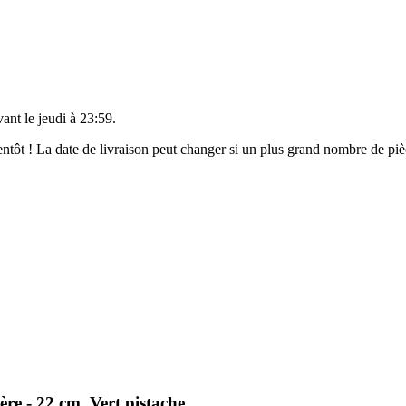
vant le
jeudi à 23:59
.
bientôt ! La date de livraison peut changer si un plus grand nombre de p
e - 22 cm, Vert pistache