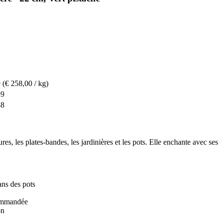
9
(€ 258,00 / kg)
59
88
es, les plates-bandes, les jardinières et les pots. Elle enchante avec ses
ans des pots
commandée
on