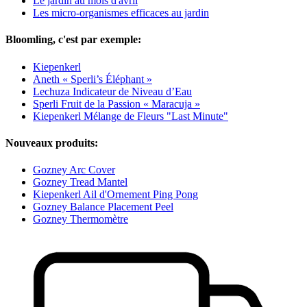
Le jardin au mois d'avril
Les micro-organismes efficaces au jardin
Bloomling, c'est par exemple:
Kiepenkerl
Aneth « Sperli’s Éléphant »
Lechuza Indicateur de Niveau d’Eau
Sperli Fruit de la Passion « Maracuja »
Kiepenkerl Mélange de Fleurs "Last Minute"
Nouveaux produits:
Gozney Arc Cover
Gozney Tread Mantel
Kiepenkerl Ail d'Ornement Ping Pong
Gozney Balance Placement Peel
Gozney Thermomètre