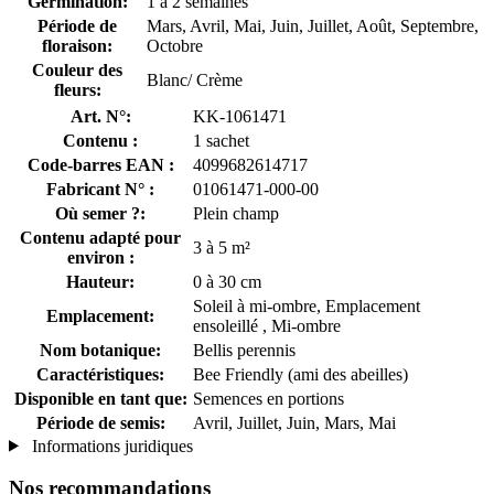
Germination:
1 à 2 semaines
Période de
Mars, Avril, Mai, Juin, Juillet, Août, Septembre,
floraison:
Octobre
Couleur des
Blanc/ Crème
fleurs:
Art. N°:
KK-1061471
Contenu :
1 sachet
Code-barres EAN :
4099682614717
Fabricant N° :
01061471-000-00
Où semer ?:
Plein champ
Contenu adapté pour
3 à 5 m²
environ :
Hauteur:
0 à 30 cm
Soleil à mi-ombre, Emplacement
Emplacement:
ensoleillé , Mi-ombre
Nom botanique:
Bellis perennis
Caractéristiques:
Bee Friendly (ami des abeilles)
Disponible en tant que:
Semences en portions
Période de semis:
Avril, Juillet, Juin, Mars, Mai
Informations juridiques
Nos recommandations