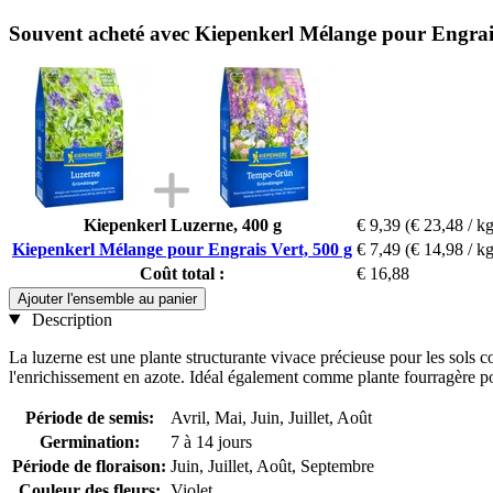
Souvent acheté avec Kiepenkerl Mélange pour Engrais
Kiepenkerl Luzerne, 400 g
€ 9,39
(€ 23,48 / kg
Kiepenkerl Mélange pour Engrais Vert, 500 g
€ 7,49
(€ 14,98 / kg
Coût total :
€ 16,88
Ajouter l'ensemble au panier
Description
La luzerne est une plante structurante vivace précieuse pour les sols c
l'enrichissement en azote. Idéal également comme plante fourragère
Période de semis:
Avril, Mai, Juin, Juillet, Août
Germination:
7 à 14 jours
Période de floraison:
Juin, Juillet, Août, Septembre
Couleur des fleurs:
Violet