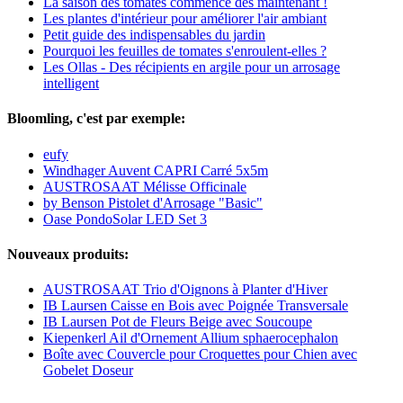
La saison des tomates commence dès maintenant !
Les plantes d'intérieur pour améliorer l'air ambiant
Petit guide des indispensables du jardin
Pourquoi les feuilles de tomates s'enroulent-elles ?
Les Ollas - Des récipients en argile pour un arrosage
intelligent
Bloomling, c'est par exemple:
eufy
Windhager Auvent CAPRI Carré 5x5m
AUSTROSAAT Mélisse Officinale
by Benson Pistolet d'Arrosage "Basic"
Oase PondoSolar LED Set 3
Nouveaux produits:
AUSTROSAAT Trio d'Oignons à Planter d'Hiver
IB Laursen Caisse en Bois avec Poignée Transversale
IB Laursen Pot de Fleurs Beige avec Soucoupe
Kiepenkerl Ail d'Ornement Allium sphaerocephalon
Boîte avec Couvercle pour Croquettes pour Chien avec
Gobelet Doseur