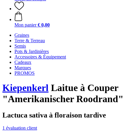
Mon panier
€ 0,00
Graines
Terre & Terreau
Semis
Pots & Jardinières
Accessoires & Équipement
Cadeaux
Marques
PROMOS
Kiepenkerl
Laitue à Couper
"Amerikanischer Roodrand"
Lactuca sativa à floraison tardive
1 évaluation client