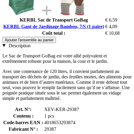
KERBL Sac de Transport GoBag
€ 6,59
KERBL Gant de Jardinage Bamboo, 7/S (1 paire)
€ 4,09
Coût total :
€ 10,68
Ajouter l'ensemble au panier
Description
Le Sac de Transport GoBag est votre allié polyvalent et
extrêmement robuste pour la maison, la cour et le jardin.
Avec une contenance de 120 litres, il convient parfaitement au
transport des déchets de jardin, des feuilles mortes, des aliments pour
animaux et de bien d’autres matériaux. Comme il reste debout tout
seul, vous pouvez le remplir facilement sans qu’il ne s’affaisse. Une
poignée pratique située sous le sac permet également un vidage
simple et parfaitement maîtrisé.
Art. N°:
XEV-KER-29387
Contenu :
1 pcs
Code-barres EAN :
4018653293874
Fabricant N° :
29387