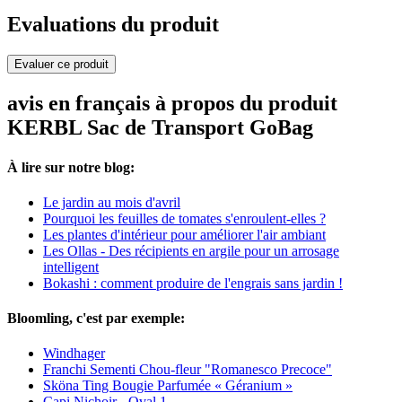
Evaluations du produit
Evaluer ce produit
avis en français à propos du produit
KERBL Sac de Transport GoBag
À lire sur notre blog:
Le jardin au mois d'avril
Pourquoi les feuilles de tomates s'enroulent-elles ?
Les plantes d'intérieur pour améliorer l'air ambiant
Les Ollas - Des récipients en argile pour un arrosage
intelligent
Bokashi : comment produire de l'engrais sans jardin !
Bloomling, c'est par exemple:
Windhager
Franchi Sementi Chou-fleur "Romanesco Precoce"
Sköna Ting Bougie Parfumée « Géranium »
Capi Nichoir - Oval 1