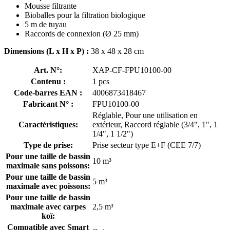
Mousse filtrante
Bioballes pour la filtration biologique
5 m de tuyau
Raccords de connexion (Ø 25 mm)
Dimensions (L x H x P) :
38 x 48 x 28 cm
Art. N°:
XAP-CF-FPU10100-00
Contenu :
1 pcs
Code-barres EAN :
4006873418467
Fabricant N° :
FPU10100-00
Réglable, Pour une utilisation en
Caractéristiques:
extérieur, Raccord réglable (3/4", 1", 1
1/4", 1 1/2")
Type de prise:
Prise secteur type E+F (CEE 7/7)
Pour une taille de bassin
10 m³
maximale sans poissons:
Pour une taille de bassin
5 m³
maximale avec poissons:
Pour une taille de bassin
maximale avec carpes
2,5 m³
koï:
Compatible avec Smart