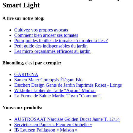
Smart Light
À lire sur notre blog:
Cultivez vos propres avocats
Comment bien arroser ses tomates
Pourquoi les feuilles de tomates s'enroulent-elles ?
Petit guide des indispensables du jardin
Les micro-organismes efficaces au jardin
Bloomling, c'est par exemple:
GARDENA
Samen Maier Coreopsis Élégant Bio
Esschert Design Gants de Jardin Imprimés Roses - Longs
Wikholm Tablier de Taille "Apron" Marron
La Ferme de Sainte Marthe Thym "Commun"
Nouveaux produits:
AUSTROSAAT Narcisse Golden Ducat Jaune T. 12/14
Serviettes en Papier « Fleur en Ombelle »
IB Laursen Paillasson « Maison »