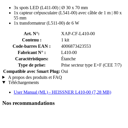
3x spots LED (L411-00) | Ø 30 x 70 mm
1x capteur crépusculaire (L541-00) avec câble de 1 m | 80 x
55 mm
1x transformateur (L511-00) de 6 W
Art. N°:
XAP-CF-L410-00
Contenu :
1 kit
Code-barres EAN :
4006873423553
Fabricant N° :
L410-00
Caractéristiques:
Étanche
Type de prise:
Prise secteur type E+F (CEE 7/7)
Compatible avec Smart Plug:
Oui
A propos des produits et FAQ
Téléchargements
User Manual (ML) - HEISSNER L410-00
(7,28 MB)
Nos recommandations