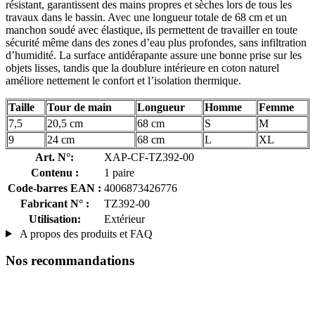
résistant, garantissent des mains propres et sèches lors de tous les
travaux dans le bassin. Avec une longueur totale de 68 cm et un
manchon soudé avec élastique, ils permettent de travailler en toute
sécurité même dans des zones d’eau plus profondes, sans infiltration
d’humidité. La surface antidérapante assure une bonne prise sur les
objets lisses, tandis que la doublure intérieure en coton naturel
améliore nettement le confort et l’isolation thermique.
Taille
Tour de main
Longueur
Homme
Femme
7,5
20,5 cm
68 cm
S
M
9
24 cm
68 cm
L
XL
Art. N°:
XAP-CF-TZ392-00
Contenu :
1 paire
Code-barres EAN :
4006873426776
Fabricant N° :
TZ392-00
Utilisation:
Extérieur
A propos des produits et FAQ
Nos recommandations