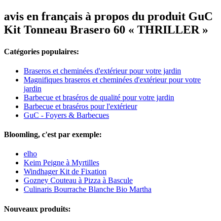
avis en français à propos du produit GuC
Kit Tonneau Brasero 60 « THRILLER »
Catégories populaires:
Braseros et cheminées d'extérieur pour votre jardin
Magnifiques braseros et cheminées d'extérieur pour votre
jardin
Barbecue et braséros de qualité pour votre jardin
Barbecue et braséros pour l'extérieur
GuC - Foyers & Barbecues
Bloomling, c'est par exemple:
elho
Keim Peigne à Myrtilles
Windhager Kit de Fixation
Gozney Couteau à Pizza à Bascule
Culinaris Bourrache Blanche Bio Martha
Nouveaux produits: