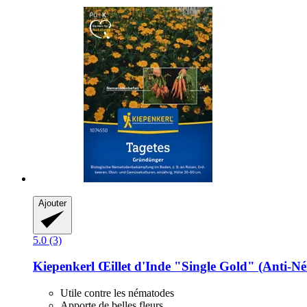
Ajouter
5.0 (3)
Kiepenkerl
Œillet d'Inde "Single Gold" (Anti-​N
Utile contre les nématodes
Apporte de belles fleurs