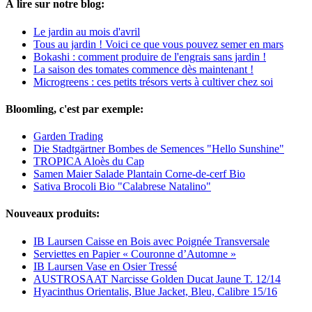
À lire sur notre blog:
Le jardin au mois d'avril
Tous au jardin ! Voici ce que vous pouvez semer en mars
Bokashi : comment produire de l'engrais sans jardin !
La saison des tomates commence dès maintenant !
Microgreens : ces petits trésors verts à cultiver chez soi
Bloomling, c'est par exemple:
Garden Trading
Die Stadtgärtner Bombes de Semences "Hello Sunshine"
TROPICA Aloès du Cap
Samen Maier Salade Plantain Corne-de-cerf Bio
Sativa Brocoli Bio "Calabrese Natalino"
Nouveaux produits:
IB Laursen Caisse en Bois avec Poignée Transversale
Serviettes en Papier « Couronne d’Automne »
IB Laursen Vase en Osier Tressé
AUSTROSAAT Narcisse Golden Ducat Jaune T. 12/14
Hyacinthus Orientalis, Blue Jacket, Bleu, Calibre 15/16