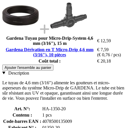
Gardena Tuyau pour Micro-Drip-System 4,6
€ 12,59
mm (3/16"), 15 m
Gardena Dérivation en T Micro-Drip 4,6 mm
€ 7,59
(3/16"), 10 pièces
(€ 0,76 / pcs)
Coût total :
€ 20,18
Ajouter l'ensemble au panier
Description
Le tuyau de 4,6 mm (3/16") alimente les goutteurs et micro-
asperseurs du système Micro-Drip de GARDENA. Le tube est bien
sûr résistant aux UV et opaque, garantissant ainsi une longue durée
de vie. Vous pouvez l'installer en surface ou bien l'enterrer.
Art. N°:
HA-1350-20
Contenu :
1 pcs
Code-barres EAN :
4078500135009
Fabricant N° :
01350-20