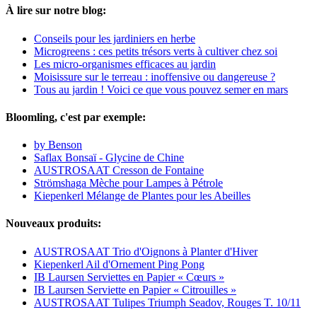
À lire sur notre blog:
Conseils pour les jardiniers en herbe
Microgreens : ces petits trésors verts à cultiver chez soi
Les micro-organismes efficaces au jardin
Moisissure sur le terreau : inoffensive ou dangereuse ?
Tous au jardin ! Voici ce que vous pouvez semer en mars
Bloomling, c'est par exemple:
by Benson
Saflax Bonsaï - Glycine de Chine
AUSTROSAAT Cresson de Fontaine
Strömshaga Mèche pour Lampes à Pétrole
Kiepenkerl Mélange de Plantes pour les Abeilles
Nouveaux produits:
AUSTROSAAT Trio d'Oignons à Planter d'Hiver
Kiepenkerl Ail d'Ornement Ping Pong
IB Laursen Serviettes en Papier « Cœurs »
IB Laursen Serviette en Papier « Citrouilles »
AUSTROSAAT Tulipes Triumph Seadov, Rouges T. 10/11