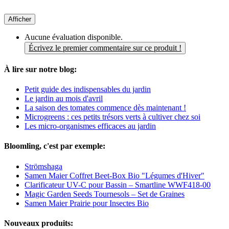
Afficher
Aucune évaluation disponible.
Écrivez le premier commentaire sur ce produit !
À lire sur notre blog:
Petit guide des indispensables du jardin
Le jardin au mois d'avril
La saison des tomates commence dès maintenant !
Microgreens : ces petits trésors verts à cultiver chez soi
Les micro-organismes efficaces au jardin
Bloomling, c'est par exemple:
Strömshaga
Samen Maier Coffret Beet-Box Bio "Légumes d'Hiver"
Clarificateur UV-C pour Bassin – Smartline WWF418-00
Magic Garden Seeds Tournesols – Set de Graines
Samen Maier Prairie pour Insectes Bio
Nouveaux produits: