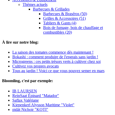
Thèmes actuels
Barbecues & Grillades
Barbecues & Braséros (50)
Grilles & Accessoires (51)
Tabliers & Gants (4)
Bois de fumage, bois de chauffage et
combustibles (20)
À lire sur notre blog:
La saison des tomates commence dès maintenant !
Bokashi : comment produire de l'engrais sans jardin !
Microgreens : ces petits trésors verts à cultiver chez soi
Cultivez vos propres avocats
Tous au jardin ! Voici ce que vous pouvez semer en mars
Bloomling, c'est par exemple:
IB LAURSEN
ReinSaat Épinard "Matador"
Saflax Valériane
Kiepenkerl Alysson Maritime "Violet"
pidät Nichoir "KOTI"