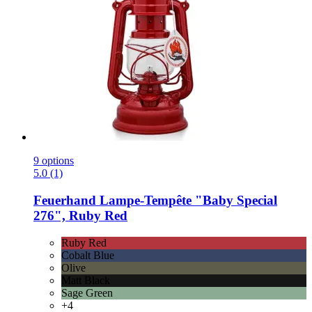
9 options
5.0 (1)
Feuerhand
Lampe-​Tempête "Baby Special
276", Ruby Red
Ruby Red
Cobalt Blue
Olive
Matt Black
Sage Green
+4