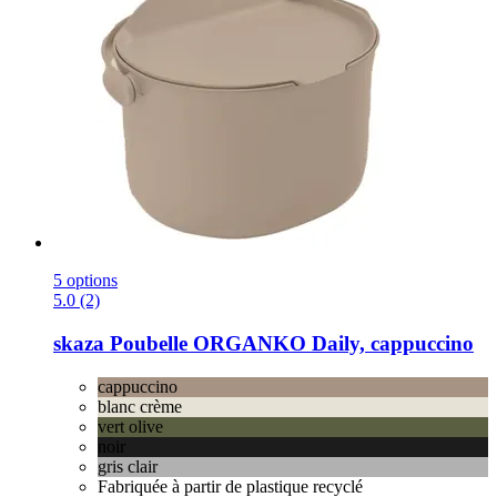
5 options
5.0 (2)
skaza
Poubelle ORGANKO Daily, cappuccino
cappuccino
blanc crème
vert olive
noir
gris clair
Fabriquée à partir de plastique recyclé