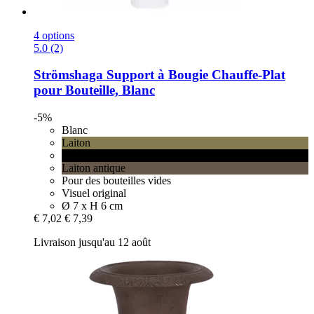
4 options
5.0 (2)
Strömshaga
Support à Bougie Chauffe-​Plat
pour Bouteille, Blanc
-5%
Blanc
Laiton
Noir
Laiton antique
Pour des bouteilles vides
Visuel original
Ø 7 x H 6 cm
€ 7,02
€ 7,39
Livraison jusqu'au 12 août