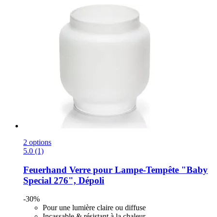
2 options
5.0 (1)
Feuerhand
Verre pour Lampe-​Tempête "Baby
Special 276", Dépoli
-30%
Pour une lumière claire ou diffuse
Incassable & résistant à la chaleur