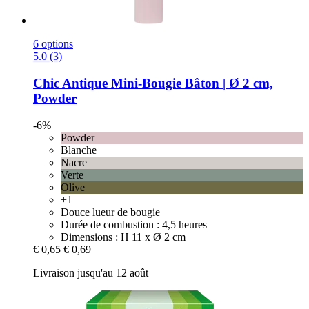
6 options
5.0 (3)
Chic Antique
Mini-​Bougie Bâton | Ø 2 cm,
Powder
-6%
Powder
Blanche
Nacre
Verte
Olive
+1
Douce lueur de bougie
Durée de combustion : 4,5 heures
Dimensions : H 11 x Ø 2 cm
€ 0,65
€ 0,69
Livraison jusqu'au 12 août