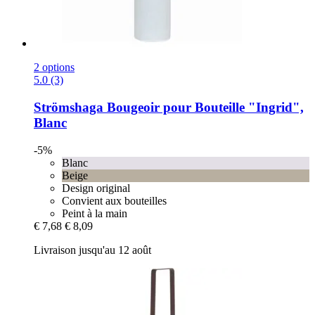
2 options
5.0 (3)
Strömshaga
Bougeoir pour Bouteille "Ingrid",
Blanc
-5%
Blanc
Beige
Design original
Convient aux bouteilles
Peint à la main
€ 7,68
€ 8,09
Livraison jusqu'au 12 août