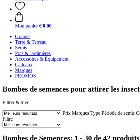
Mon panier
€ 0,00
Graines
Terre & Terreau
Semis
Pots & Jardinières
Accessoires & Équipement
Cadeaux
Marques
PROMOS
Bombes de semences pour attirer les insecte
Filtrer & trier
Prix
Marques
Type
Période de semis
Co
Filtre
Bombes de Semences: 1 - 30 de 42 produits