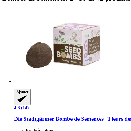
Ajouter
4.6 (14)
Die Stadtgärtner
Bombe de Semences "Fleurs d
Facile à utiliser