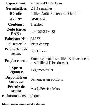
Espacement:
environ 40 x 40+ cm
Germination:
2 à 3 semaines
Récolte:
Juillet, Août, Septembre, Octobre
Art. N°:
SP-81862
Contenu :
1 sachet
Code-barres
4001523818628
EAN :
Fabricant N° :
81862
Où semer ?:
Plein champ
Profondeur de
0,5-1,5 cm
semis:
Emplacement ensoleillé , Emplacement
Emplacement:
ensoleillé, à l'abri du vent
Type de
Légumes-fruits
légumes:
Disponible en
Semences en portions
tant que:
Période de
Avril, Février, Mars
semis:
Informations juridiques
Nos recommandations