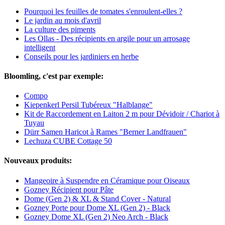
Pourquoi les feuilles de tomates s'enroulent-elles ?
Le jardin au mois d'avril
La culture des piments
Les Ollas - Des récipients en argile pour un arrosage
intelligent
Conseils pour les jardiniers en herbe
Bloomling, c'est par exemple:
Compo
Kiepenkerl Persil Tubéreux "Halblange"
Kit de Raccordement en Laiton 2 m pour Dévidoir / Chariot à
Tuyau
Dürr Samen Haricot à Rames "Berner Landfrauen"
Lechuza CUBE Cottage 50
Nouveaux produits:
Mangeoire à Suspendre en Céramique pour Oiseaux
Gozney Récipient pour Pâte
Dome (Gen 2) & XL & Stand Cover - Natural
Gozney Porte pour Dome XL (Gen 2) - Black
Gozney Dome XL (Gen 2) Neo Arch - Black