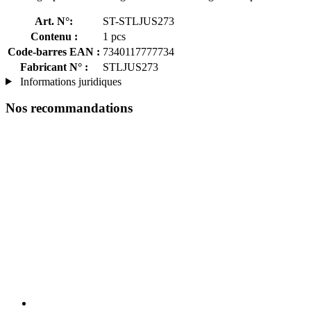
Art. N°:
ST-STLJUS273
Contenu :
1 pcs
Code-barres EAN :
7340117777734
Fabricant N° :
STLJUS273
Informations juridiques
Nos recommandations