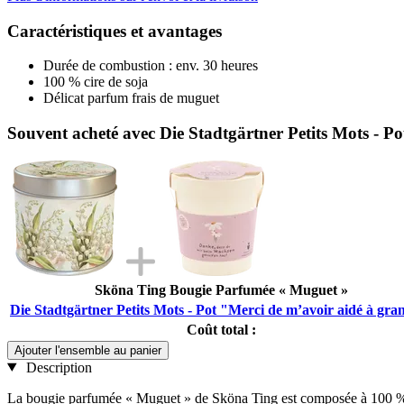
Caractéristiques et avantages
Durée de combustion : env. 30 heures
100 % cire de soja
Délicat parfum frais de muguet
Souvent acheté avec Die Stadtgärtner Petits Mots - P
Sköna Ting Bougie Parfumée « Muguet »
Die Stadtgärtner Petits Mots - Pot "Merci de m’avoir aidé à gra
Coût total :
Ajouter l'ensemble au panier
Description
La bougie parfumée « Muguet » de Sköna Ting est composée à 100 % de 