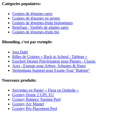
Catégories populaires:
Graines de légumes rares
Graines de légumes en promo
Graines de légumes-fruits biologiques
ReinSaat - Variétés de plantes rares
Graines de légumes-fruits bio
Bloomling, c'est par exemple:
Jora Dahl
Billes de Graines « Back to School : Tableau »
Esschert Design Pulvérisateur pour Plantes - Classic
Azet - Engrais pour Arbres, Arbustes & Haies
Strömshaga Support pour Essuie-Tout "Baleine"
Nouveaux produits:
Serviettes en Papier « Fleur en Ombelle »
Gozney Dome 2 GPL EU
Gozney Balance Turning Peel
Gozney Arc Mantel
Gozney Pro Placement Peel