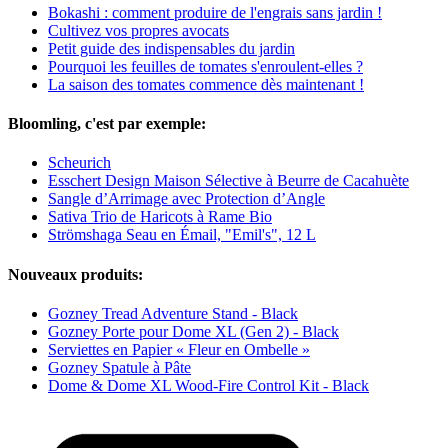
Bokashi : comment produire de l'engrais sans jardin !
Cultivez vos propres avocats
Petit guide des indispensables du jardin
Pourquoi les feuilles de tomates s'enroulent-elles ?
La saison des tomates commence dès maintenant !
Bloomling, c'est par exemple:
Scheurich
Esschert Design Maison Sélective à Beurre de Cacahuète
Sangle d’Arrimage avec Protection d’Angle
Sativa Trio de Haricots à Rame Bio
Strömshaga Seau en Émail, "Emil's", 12 L
Nouveaux produits:
Gozney Tread Adventure Stand - Black
Gozney Porte pour Dome XL (Gen 2) - Black
Serviettes en Papier « Fleur en Ombelle »
Gozney Spatule à Pâte
Dome & Dome XL Wood-Fire Control Kit - Black