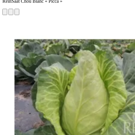
ReinSaat Chou Blanc « Picca »