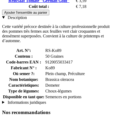
ReinSaat Tomate "German Gold"
€ 3,59
Coût total :
€ 7,18
Ajouter l'ensemble au panier
Description
Cette variété précoce destinée à la culture professionnelle produit
des pommes très fermes aux feuilles vert clair croquantes et
densément superposées. Convient à la culture de printemps et
d’automne.
Art. N°:
RS-Ko89
Contenu :
50 Graines
Code-barres EAN :
9120055033417
Fabricant N° :
Ko89
Où semer ?:
Plein champ, Préculture
Nom botanique:
Brassica oleracea
Caractéristiques:
Demeter
Type de légumes:
Choux-légumes
Disponible en tant que:
Semences en portions
Informations juridiques
Nos recommandations