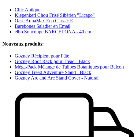
Chic Antique
Kiepenkerl Chou Frisé Sibérien "Licapo"
Oase AquaMax Eco Classic E
Barebones Saladier en Email
elho Soucoupe BARCELONA - 40 cm
Nouveaux produits:
Gozney Récipient pour Pâte
Gozney Roof Rack pour Tread - Black
Méga-Pack Mélange de Tulipes Botaniques pour Balcon
Gozney Tread Adventure Stand - Black
Gozney Arc and Arc Stand Cover - Natural