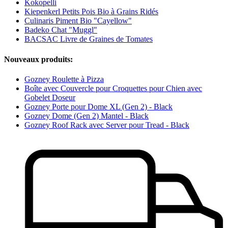
Kokopelli
Kiepenkerl Petits Pois Bio à Grains Ridés
Culinaris Piment Bio "Cayellow"
Badeko Chat "Muggl"
BACSAC Livre de Graines de Tomates
Nouveaux produits:
Gozney Roulette à Pizza
Boîte avec Couvercle pour Croquettes pour Chien avec
Gobelet Doseur
Gozney Porte pour Dome XL (Gen 2) - Black
Gozney Dome (Gen 2) Mantel - Black
Gozney Roof Rack avec Server pour Tread - Black