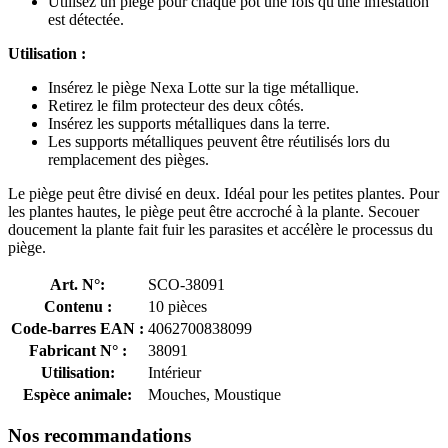
Utilisez un piège pour chaque pot une fois qu'une infestation
est détectée.
Utilisation :
Insérez le piège Nexa Lotte sur la tige métallique.
Retirez le film protecteur des deux côtés.
Insérez les supports métalliques dans la terre.
Les supports métalliques peuvent être réutilisés lors du
remplacement des pièges.
Le piège peut être divisé en deux. Idéal pour les petites plantes. Pour
les plantes hautes, le piège peut être accroché à la plante. Secouer
doucement la plante fait fuir les parasites et accélère le processus du
piège.
Art. N°:
SCO-38091
Contenu :
10 pièces
Code-barres EAN :
4062700838099
Fabricant N° :
38091
Utilisation:
Intérieur
Espèce animale:
Mouches, Moustique
Nos recommandations