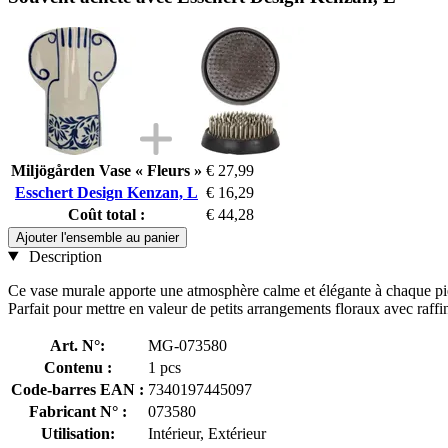
Miljögården Vase « Fleurs »
€ 27,99
Esschert Design Kenzan, L
€ 16,29
Coût total :
€ 44,28
Ajouter l'ensemble au panier
Description
Ce vase murale apporte une atmosphère calme et élégante à chaque pièce
Parfait pour mettre en valeur de petits arrangements floraux avec raff
Art. N°:
MG-073580
Contenu :
1 pcs
Code-barres EAN :
7340197445097
Fabricant N° :
073580
Utilisation:
Intérieur, Extérieur