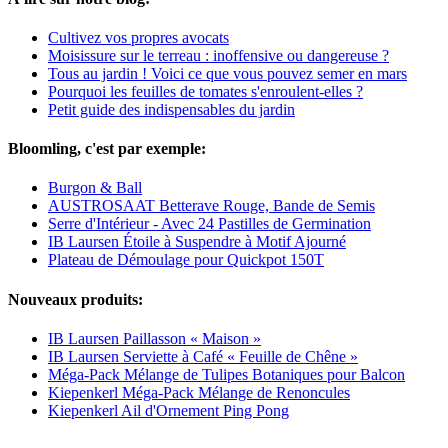
Cultivez vos propres avocats
Moisissure sur le terreau : inoffensive ou dangereuse ?
Tous au jardin ! Voici ce que vous pouvez semer en mars
Pourquoi les feuilles de tomates s'enroulent-elles ?
Petit guide des indispensables du jardin
Bloomling, c'est par exemple:
Burgon & Ball
AUSTROSAAT Betterave Rouge, Bande de Semis
Serre d'Intérieur - Avec 24 Pastilles de Germination
IB Laursen Étoile à Suspendre à Motif Ajourné
Plateau de Démoulage pour Quickpot 150T
Nouveaux produits:
IB Laursen Paillasson « Maison »
IB Laursen Serviette à Café « Feuille de Chêne »
Méga-Pack Mélange de Tulipes Botaniques pour Balcon
Kiepenkerl Méga-Pack Mélange de Renoncules
Kiepenkerl Ail d'Ornement Ping Pong