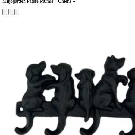
Miljögården Patère Murale « Chiens »