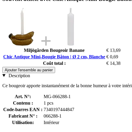
Miljögården Bougeoir Banane
€ 13,69
Chic Antique Mini-Bougie Bâton | Ø 2 cm, Blanche
€ 0,69
Coût total :
€ 14,38
Ajouter l'ensemble au panier
Description
Ce bougeoir apporte instantanément de la bonne humeur à votre intérieu
Art. N°:
MG-066288-1
Contenu :
1 pcs
Code-barres EAN :
7340197444847
Fabricant N° :
066288-1
Utilisation:
Intérieur