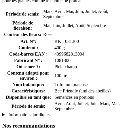
pour les plantes comme le chou et le poireau.
Mars, Avril, Mai, Juin, Juillet, Août,
Période de semis:
Septembre
Période de
Mai, Juin, Juillet, Août, Septembre
floraison:
Couleur des fleurs:
Rose
Art. N°:
KK-1081300
Contenu :
400 g
Code-barres EAN :
4099682813004
Fabricant N° :
1081300
Où semer ?:
Plein champ
Contenu adapté pour
100 m²
environ :
Nom botanique:
Trifolium pratense
Caractéristiques:
Bee Friendly (ami des abeilles)
Disponible en tant que:
Semences en portions
Avril, Août, Juillet, Juin, Mars, Mai,
Période de semis:
Septembre
Informations juridiques
Nos recommandations