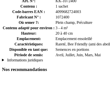
Art. N°:
KK-1072400
Contenu :
1 sachet
Code-barres EAN :
4099682724003
Fabricant N° :
1072400
Où semer ?:
Plein champ, Préculture
Contenu adapté pour environ :
3 - 4 m²
Hauteur:
20 à 40 cm
Emplacement:
Emplacement ensoleillé
Caractéristiques:
Rareté, Bee Friendly (ami des abeil
Disponible en tant que:
Semences en portions
Période de semis:
Avril, Juillet, Juin, Mars, Mai
Informations juridiques
Nos recommandations