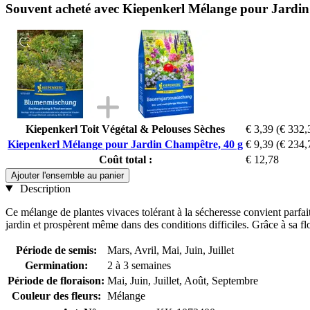
Souvent acheté avec Kiepenkerl Mélange pour Jardi
Kiepenkerl Toit Végétal & Pelouses Sèches
€ 3,39
(€ 332,
Kiepenkerl Mélange pour Jardin Champêtre, 40 g
€ 9,39
(€ 234,
Coût total :
€ 12,78
Ajouter l'ensemble au panier
Description
Ce mélange de plantes vivaces tolérant à la sécheresse convient parfaite
jardin et prospèrent même dans des conditions difficiles. Grâce à sa flo
Période de semis:
Mars, Avril, Mai, Juin, Juillet
Germination:
2 à 3 semaines
Période de floraison:
Mai, Juin, Juillet, Août, Septembre
Couleur des fleurs:
Mélange