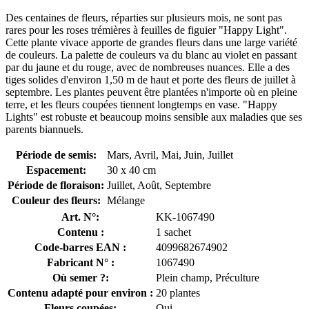
Des centaines de fleurs, réparties sur plusieurs mois, ne sont pas
rares pour les roses trémières à feuilles de figuier "Happy Light".
Cette plante vivace apporte de grandes fleurs dans une large variété
de couleurs. La palette de couleurs va du blanc au violet en passant
par du jaune et du rouge, avec de nombreuses nuances. Elle a des
tiges solides d'environ 1,50 m de haut et porte des fleurs de juillet à
septembre. Les plantes peuvent être plantées n'importe où en pleine
terre, et les fleurs coupées tiennent longtemps en vase. "Happy
Lights" est robuste et beaucoup moins sensible aux maladies que ses
parents biannuels.
Période de semis:
Mars, Avril, Mai, Juin, Juillet
Espacement:
30 x 40 cm
Période de floraison:
Juillet, Août, Septembre
Couleur des fleurs:
Mélange
Art. N°:
KK-1067490
Contenu :
1 sachet
Code-barres EAN :
4099682674902
Fabricant N° :
1067490
Où semer ?:
Plein champ, Préculture
Contenu adapté pour environ :
20 plantes
Fleurs coupées:
Oui