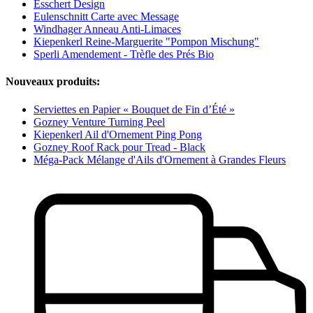
Esschert Design
Eulenschnitt Carte avec Message
Windhager Anneau Anti-Limaces
Kiepenkerl Reine-Marguerite "Pompon Mischung"
Sperli Amendement - Trèfle des Prés Bio
Nouveaux produits:
Serviettes en Papier « Bouquet de Fin d’Été »
Gozney Venture Turning Peel
Kiepenkerl Ail d'Ornement Ping Pong
Gozney Roof Rack pour Tread - Black
Méga-Pack Mélange d'Ails d'Ornement à Grandes Fleurs