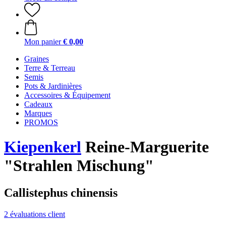
Mon panier
€ 0,00
Graines
Terre & Terreau
Semis
Pots & Jardinières
Accessoires & Équipement
Cadeaux
Marques
PROMOS
Kiepenkerl
Reine-Marguerite
"Strahlen Mischung"
Callistephus chinensis
2 évaluations client