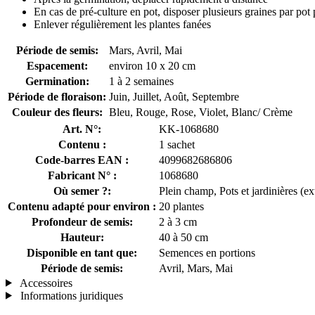
En cas de pré-culture en pot, disposer plusieurs graines par pot p
Enlever régulièrement les plantes fanées
Période de semis:
Mars, Avril, Mai
Espacement:
environ 10 x 20 cm
Germination:
1 à 2 semaines
Période de floraison:
Juin, Juillet, Août, Septembre
Couleur des fleurs:
Bleu, Rouge, Rose, Violet, Blanc/ Crème
Art. N°:
KK-1068680
Contenu :
1 sachet
Code-barres EAN :
4099682686806
Fabricant N° :
1068680
Où semer ?:
Plein champ, Pots et jardinières (ex
Contenu adapté pour environ :
20 plantes
Profondeur de semis:
2 à 3 cm
Hauteur:
40 à 50 cm
Disponible en tant que:
Semences en portions
Période de semis:
Avril, Mars, Mai
Accessoires
Informations juridiques