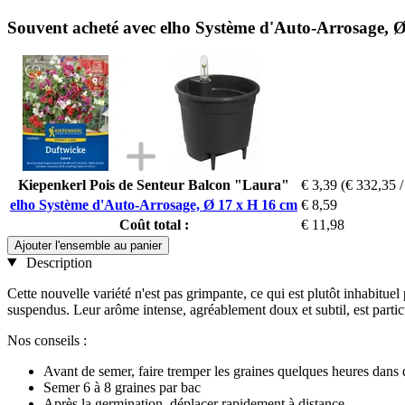
Souvent acheté avec elho Système d'Auto-Arrosage, 
Kiepenkerl Pois de Senteur Balcon "Laura"
€ 3,39
(€ 332,35 /
elho Système d'Auto-Arrosage, Ø 17 x H 16 cm
€ 8,59
Coût total :
€ 11,98
Ajouter l'ensemble au panier
Description
Cette nouvelle variété n'est pas grimpante, ce qui est plutôt inhabituel
suspendus. Leur arôme intense, agréablement doux et subtil, est parti
Nos conseils :
Avant de semer, faire tremper les graines quelques heures dans 
Semer 6 à 8 graines par bac
Après la germination, déplacer rapidement à distance