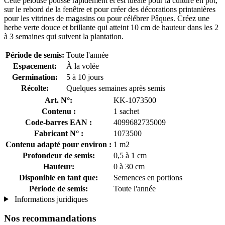
Cette pelouse pousse rapidement et est idéale pour la culture en pot,
sur le rebord de la fenêtre et pour créer des décorations printanières
pour les vitrines de magasins ou pour célébrer Pâques. Créez une
herbe verte douce et brillante qui atteint 10 cm de hauteur dans les 2
à 3 semaines qui suivent la plantation.
Période de semis:
Toute l'année
Espacement:
À la volée
Germination:
5 à 10 jours
Récolte:
Quelques semaines après semis
Art. N°:
KK-1073500
Contenu :
1 sachet
Code-barres EAN :
4099682735009
Fabricant N° :
1073500
Contenu adapté pour environ :
1 m2
Profondeur de semis:
0,5 à 1 cm
Hauteur:
0 à 30 cm
Disponible en tant que:
Semences en portions
Période de semis:
Toute l'année
Informations juridiques
Nos recommandations