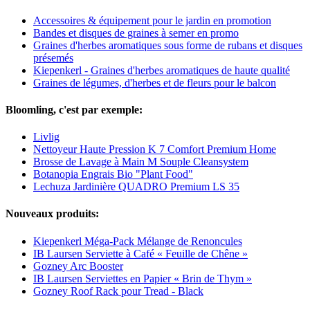
Accessoires & équipement pour le jardin en promotion
Bandes et disques de graines à semer en promo
Graines d'herbes aromatiques sous forme de rubans et disques
présemés
Kiepenkerl - Graines d'herbes aromatiques de haute qualité
Graines de légumes, d'herbes et de fleurs pour le balcon
Bloomling, c'est par exemple:
Livlig
Nettoyeur Haute Pression K 7 Comfort Premium Home
Brosse de Lavage à Main M Souple Cleansystem
Botanopia Engrais Bio "Plant Food"
Lechuza Jardinière QUADRO Premium LS 35
Nouveaux produits:
Kiepenkerl Méga-Pack Mélange de Renoncules
IB Laursen Serviette à Café « Feuille de Chêne »
Gozney Arc Booster
IB Laursen Serviettes en Papier « Brin de Thym »
Gozney Roof Rack pour Tread - Black