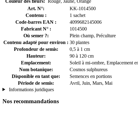
Couleur des fleurs:
Rouge, Jaune, Orange
Art. N°:
KK-1014500
Contenu :
1 sachet
Code-barres EAN :
4099682145006
Fabricant N° :
1014500
Où semer ?:
Plein champ, Préculture
Contenu adapté pour environ :
30 plantes
Profondeur de semis:
0,5 à 1 cm
Hauteur:
90 à 120 cm
Emplacement:
Soleil à mi-ombre, Emplacement en
Nom botanique:
Cosmos sulphureus
Disponible en tant que:
Semences en portions
Période de semis:
Avril, Juin, Mars, Mai
Informations juridiques
Nos recommandations